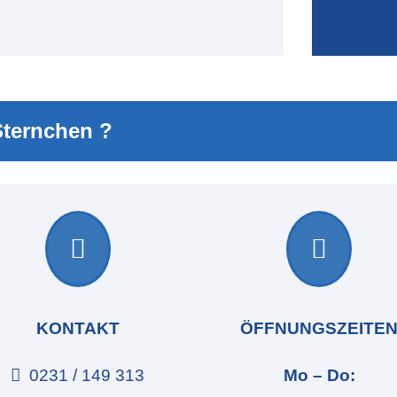
Sternchen ?


KONTAKT
ÖFFNUNGSZEITE
0231 / 149 313
Mo – Do: