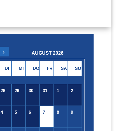
AUGUST 2026
DI
MI
DO
FR
SA
SO
28
29
30
31
1
2
4
5
6
7
8
9