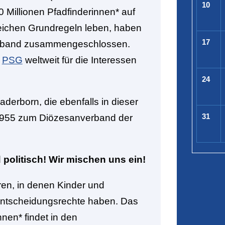
10
0 Millionen Pfadfinderinnen* auf
leichen Grundregeln leben, haben
17
Verband zusammengeschlossen.
e
PSG
weltweit für die Interessen
24
erborn, die ebenfalls in dieser
31
 1955 zum Diözesanverband der
 politisch! Wir mischen uns ein!
en, in denen Kinder und
entscheidungsrechte haben. Das
nen* findet in den