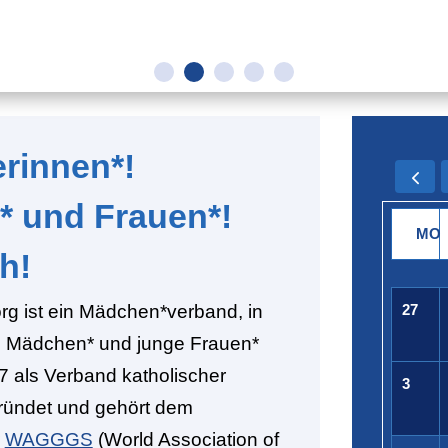
erinnen*!
* und Frauen*!
MO
h!
rg ist ein Mädchen*verband, in
27
0 Mädchen* und junge Frauen*
 als Verband katholischer
3
ründet und gehört dem
*
WAGGGS
(World Association of