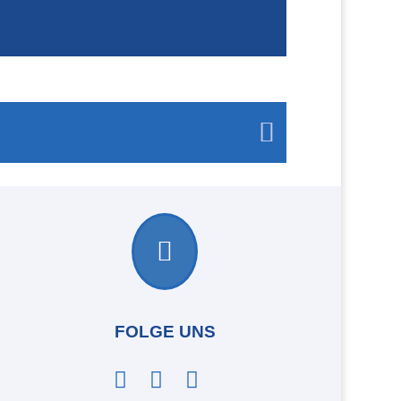

N
FOLGE UNS