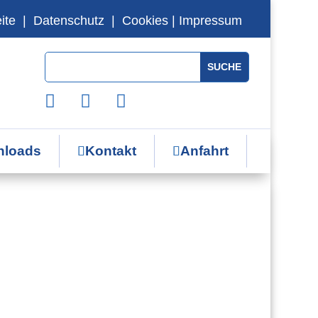
ite
|
Datenschutz
|
Cookies
|
Impressum
Suchen
Search
nach:
for...
loads
Kontakt
Anfahrt

