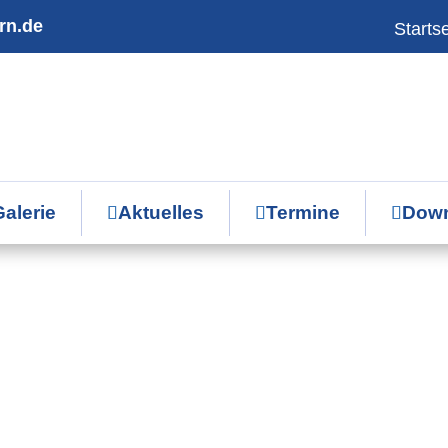
rn.de
Startse
alerie
Aktuelles
Termine
Down


